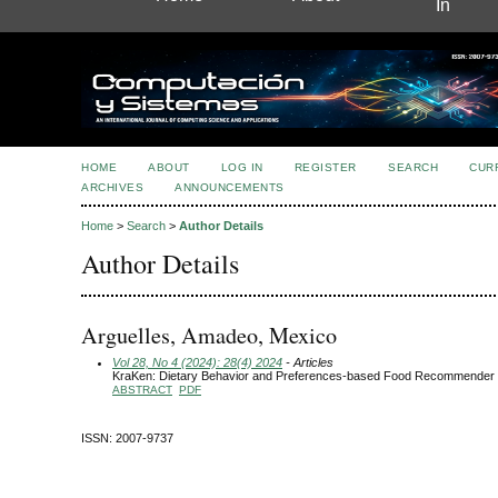
In
HOME
ABOUT
LOG IN
REGISTER
SEARCH
CUR
ARCHIVES
ANNOUNCEMENTS
Home
>
Search
>
Author Details
Author Details
Arguelles, Amadeo, Mexico
Vol 28, No 4 (2024): 28(4) 2024
- Articles
KraKen: Dietary Behavior and Preferences-based Food Recommender
ABSTRACT
PDF
ISSN: 2007-9737