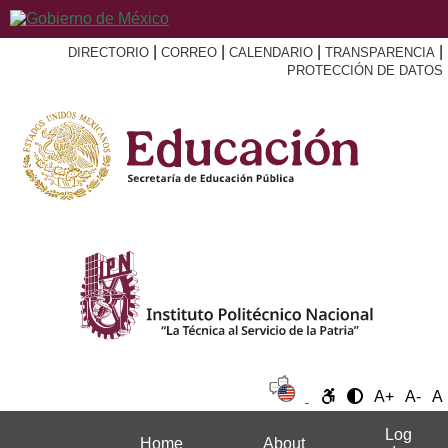
|
|
|
|
DIRECTORIO
CORREO
CALENDARIO
TRANSPARENCIA
PROTECCIÓN DE DATOS
A+
A-
A
Log
Home
About