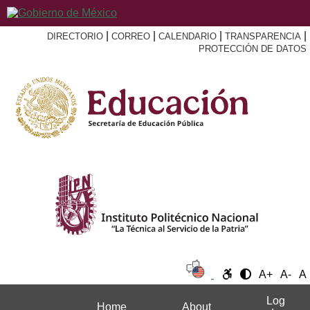
|
|
|
|
DIRECTORIO
CORREO
CALENDARIO
TRANSPARENCIA
PROTECCIÓN DE DATOS
A+
A-
A
Log
Home
About