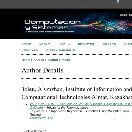
In
HOME
ABOUT
LOG IN
REGISTER
SEARCH
CUR
ARCHIVES
ANNOUNCEMENTS
Home
>
Search
>
Author Details
Author Details
Toleu, Alymzhan, Institute of Information and
Computational Technologies Almat, Kazakhs
Vol 23, No 3 (2019): Thematic issue: Computational Linguistics (Guest E
Gelbukh)
- Articles of the Thematic Issue
KeyVector: Unsupervised Keyphrase Extraction Using Weighted Topic 
Related
ABSTRACT
PDF
ISSN: 2007-9737