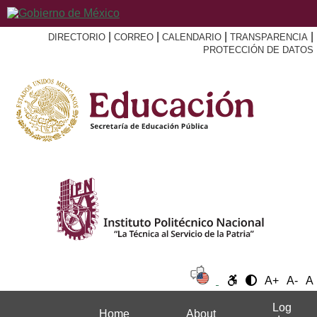
|
|
|
|
DIRECTORIO
CORREO
CALENDARIO
TRANSPARENCIA
PROTECCIÓN DE DATOS
A+
A-
A
Log
Home
About