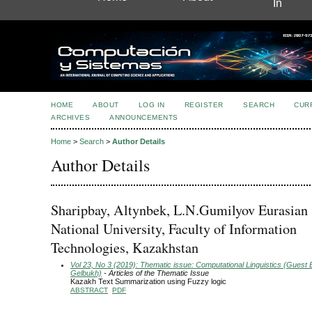
In
HOME
ABOUT
LOG IN
REGISTER
SEARCH
CUR
ARCHIVES
ANNOUNCEMENTS
Home
>
Search
>
Author Details
Author Details
Sharipbay, Altynbek, L.N.Gumilyov Eurasian
National University, Faculty of Information
Technologies, Kazakhstan
Vol 23, No 3 (2019): Thematic issue: Computational Linguistics (Guest E
Gelbukh)
- Articles of the Thematic Issue
Kazakh Text Summarization using Fuzzy logic
ABSTRACT
PDF