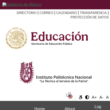
|
|
|
|
DIRECTORIO
CORREO
CALENDARIO
TRANSPARENCIA
PROTECCIÓN DE DATOS
A+
A-
A
Log
Home
About