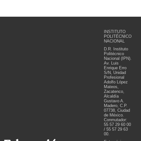
INSTITUTO
POLITÉCNICO
NACIONAL
D.R. Instituto
Politécnico
Nacional (IPN).
Av. Luis
Enrique Erro
S/N, Unidad
Profesional
Adolfo López
Mateos,
Zacatenco,
Alcaldía
Gustavo A.
Madero, C.P.
07738, Ciudad
de México.
Conmutador:
55 57 29 60 00
/ 55 57 29 63
00.