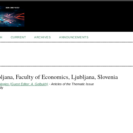
H
CURRENT
ARCHIVES
ANNOUNCEMENTS
bljana, Faculty of Economics, Ljubljana, Slovenia
ogies (Guest Editor: A. Gelbukh)
- Articles of the Thematic Issue
udy