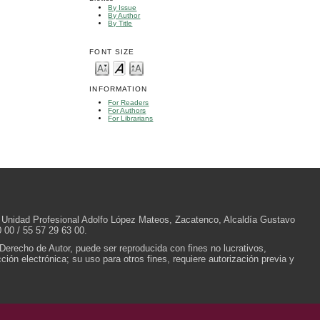
By Issue
By Author
By Title
FONT SIZE
INFORMATION
For Readers
For Authors
For Librarians
/N, Unidad Profesional Adolfo López Mateos, Zacatenco, Alcaldía Gustavo
 00 / 55 57 29 63 00.
 Derecho de Autor, puede ser reproducida con fines no lucrativos,
ión electrónica; su uso para otros fines, requiere autorización previa y