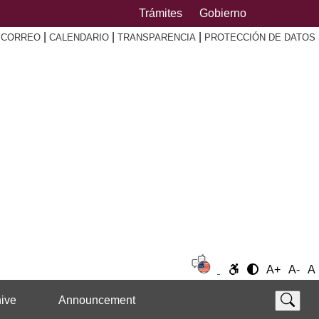
Trámites
Gobierno
|
|
|
|
CORREO
CALENDARIO
TRANSPARENCIA
PROTECCIÓN DE DATOS
A+
A-
A
ive
Announcement