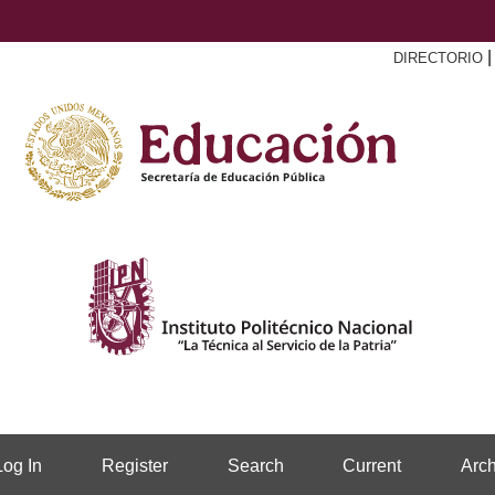
DIRECTORIO
Log In
Register
Search
Current
Arch