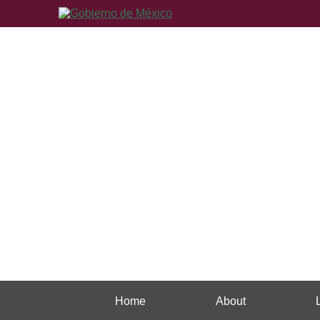
Home
About