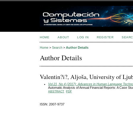
HOME
ABOUT
LOG IN
REGISTER
SEARC
Home
>
Search
>
Author Details
Author Details
Valentin?i?, Aljoša, University of Lju
Vol 21, No 4 (2017): Advances in Human Language Technol
Automatic Analysis of Annual Financial Reports: A Case St
ABSTRACT
PDF
ISSN: 2007-9737