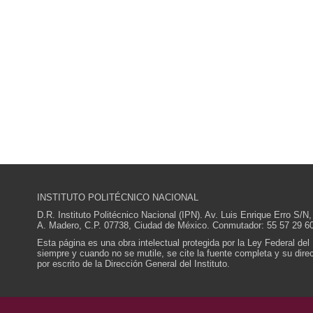
INSTITUTO POLITÉCNICO NACIONAL
D.R. Instituto Politécnico Nacional (IPN). Av. Luis Enrique Erro S
A. Madero, C.P. 07738, Ciudad de México. Conmutador: 55 57 29 60
Esta página es una obra intelectual protegida por la Ley Federal del
siempre y cuando no se mutile, se cite la fuente completa y su direcc
por escrito de la Dirección General del Instituto.