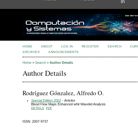
In
HOME
ABOUT
LOG IN
REGISTER
SEARCH
CUR
ARCHIVES
ANNOUNCEMENTS
Home
>
Search
>
Author Details
Author Details
Rodríguez Gónzalez, Alfredo O.
Special Edition 2002
- Articles
Blood Flow Maps Enhanced whit Wavelet Analysis
DETAILS
PDF
ISSN: 2007-9737