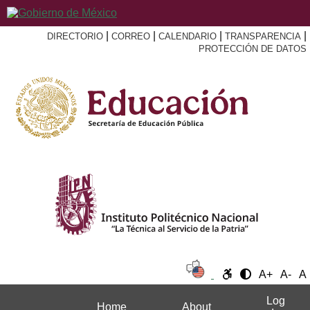
|
|
|
|
DIRECTORIO
CORREO
CALENDARIO
TRANSPARENCIA
PROTECCIÓN DE DATOS
A+
A-
A
Log
Home
About