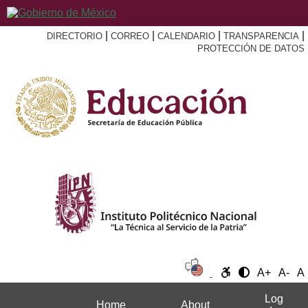
|
|
|
|
DIRECTORIO
CORREO
CALENDARIO
TRANSPARENCIA
PROTECCIÓN DE DATOS
A+
A-
A
Log
Home
About