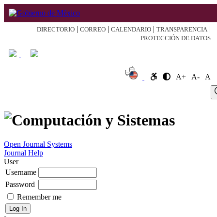
|
|
|
|
DIRECTORIO
CORREO
CALENDARIO
TRANSPARENCIA
PROTECCIÓN DE DATOS
A+
A-
A
Log
Home
About
Register
Search
Current
Archive
Announcement
In
Open Journal Systems
Journal Help
User
Username
Password
Remember me