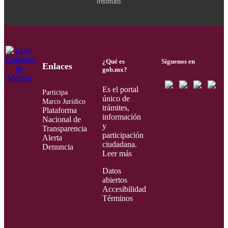
Instituto.
¿Qué es
Síguenos en
Enlaces
gob.mx?
Es el portal
Participa
único de
Marco Jurídico
trámites,
Plataforma
información
Nacional de
y
Transparencia
participación
Alerta
ciudadana.
Denuncia
Leer más
Datos
abiertos
Accesibilidad
Términos