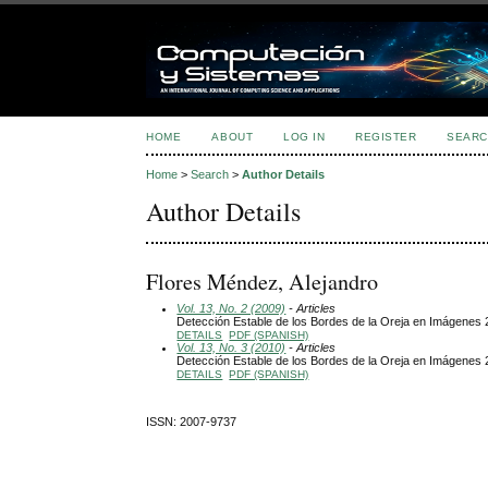
HOME
ABOUT
LOG IN
REGISTER
SEARC
Home
>
Search
>
Author Details
Author Details
Flores Méndez, Alejandro
Vol. 13, No. 2 (2009)
- Articles
Detección Estable de los Bordes de la Oreja en Imágenes
DETAILS
PDF (SPANISH)
Vol. 13, No. 3 (2010)
- Articles
Detección Estable de los Bordes de la Oreja en Imágenes
DETAILS
PDF (SPANISH)
ISSN: 2007-9737