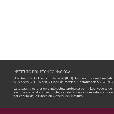
INSTITUTO POLITÉCNICO NACIONAL
D.R. Instituto Politécnico Nacional (IPN). Av. Luis Enrique Erro S
A. Madero, C.P. 07738, Ciudad de México. Conmutador: 55 57 29 60
Esta página es una obra intelectual protegida por la Ley Federal del
siempre y cuando no se mutile, se cite la fuente completa y su direcc
por escrito de la Dirección General del Instituto.