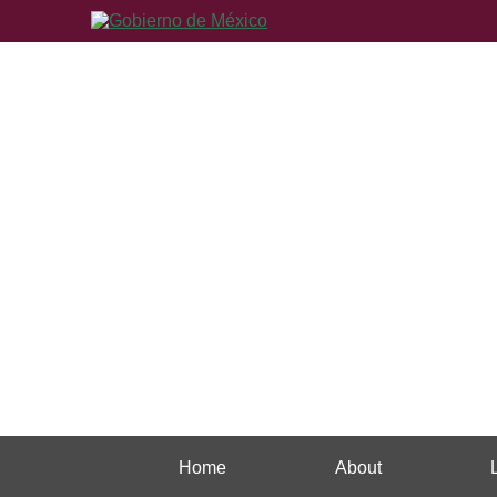
Home
About