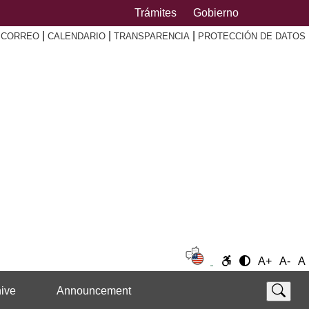
Trámites
Gobierno
|
|
|
|
CORREO
CALENDARIO
TRANSPARENCIA
PROTECCIÓN DE DATOS
A+
A-
A
ive
Announcement