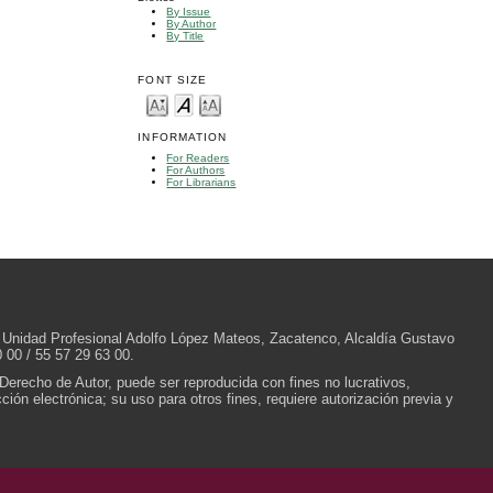
By Issue
By Author
By Title
FONT SIZE
INFORMATION
For Readers
For Authors
For Librarians
/N, Unidad Profesional Adolfo López Mateos, Zacatenco, Alcaldía Gustavo
 00 / 55 57 29 63 00.
 Derecho de Autor, puede ser reproducida con fines no lucrativos,
ión electrónica; su uso para otros fines, requiere autorización previa y