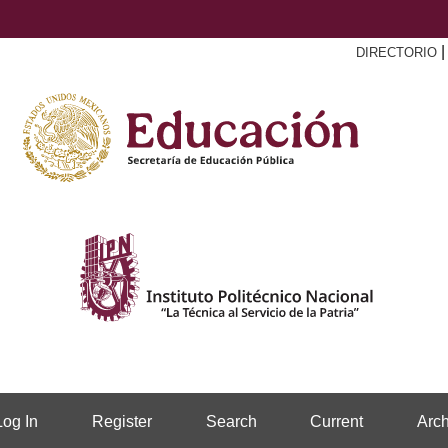
DIRECTORIO
Log In
Register
Search
Current
Arch