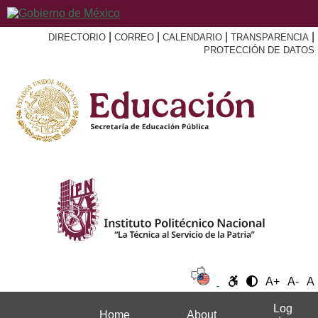
|
|
|
|
DIRECTORIO
CORREO
CALENDARIO
TRANSPARENCIA
PROTECCIÓN DE DATOS
A+
A-
A
Log
Home
About