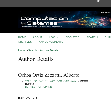
In
HOME
ABOUT
LOG IN
REGISTER
SEARCH
CUR
ARCHIVES
ANNOUNCEMENTS
Home
>
Search
>
Author Details
Author Details
Ochoa Ortiz Zezzatti, Alberto
Vol 13, No 4 (2010): 13(4) April-June 2010
- Editorial
Editorial
DETAILS
PDF (SPANISH)
ISSN: 2007-9737