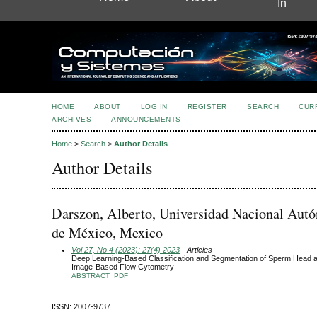
In
HOME
ABOUT
LOG IN
REGISTER
SEARCH
CUR
ARCHIVES
ANNOUNCEMENTS
Home
>
Search
>
Author Details
Author Details
Darszon, Alberto, Universidad Nacional Aut
de México, Mexico
Vol 27, No 4 (2023): 27(4) 2023
- Articles
Deep Learning-Based Classification and Segmentation of Sperm Head a
Image-Based Flow Cytometry
ABSTRACT
PDF
ISSN: 2007-9737