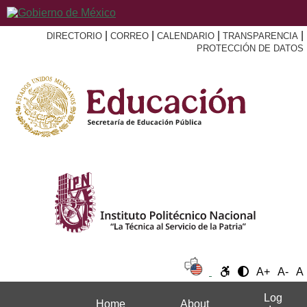
|
|
|
|
DIRECTORIO
CORREO
CALENDARIO
TRANSPARENCIA
PROTECCIÓN DE DATOS
A+
A-
A
Log
Home
About