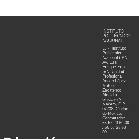
INSTITUTO
POLITÉCNICO
NACIONAL
D.R. Instituto
Politécnico
Nacional (IPN).
Av. Luis
Enrique Erro
S/N, Unidad
Profesional
Adolfo López
Mateos,
Zacatenco,
Alcaldía
Gustavo A.
Madero, C.P.
07738, Ciudad
de México.
Conmutador:
55 57 29 60 00
/ 55 57 29 63
00.