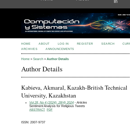
In
HOME
ABOUT
LOG IN
REGISTER
SEARCH
CUR
ARCHIVES
ANNOUNCEMENTS
Home
>
Search
>
Author Details
Author Details
Kabieva, Akmaral, Kazakh-British Technical
University, Kazakhstan
Vol 28, No 4 (2024): 28(4) 2024
- Articles
Sentiment Analysis for Religious Tweets
ABSTRACT
PDF
ISSN: 2007-9737