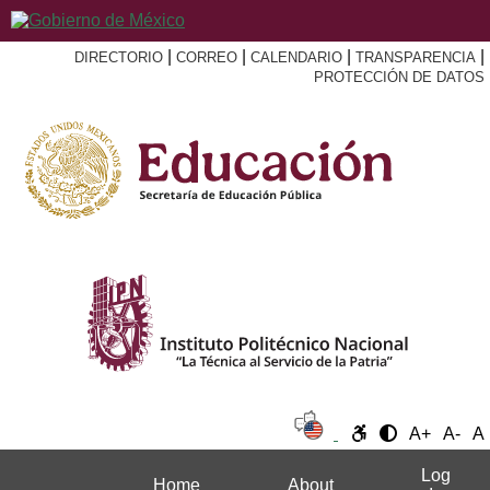
|
|
|
|
DIRECTORIO
CORREO
CALENDARIO
TRANSPARENCIA
PROTECCIÓN DE DATOS
A+
A-
A
Log
Home
About