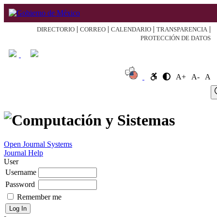
|
|
|
|
DIRECTORIO
CORREO
CALENDARIO
TRANSPARENCIA
PROTECCIÓN DE DATOS
A+
A-
A
Log
Home
About
Register
Search
Current
Archive
Announcement
In
Open Journal Systems
Journal Help
User
Username
Password
Remember me