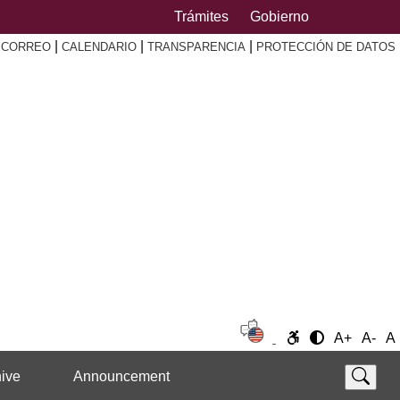
Trámites
Gobierno
|
|
|
|
CORREO
CALENDARIO
TRANSPARENCIA
PROTECCIÓN DE DATOS
A+
A-
A
ive
Announcement