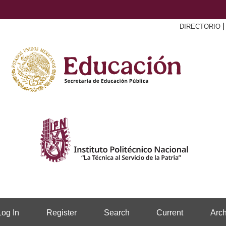
DIRECTORIO
Log In
Register
Search
Current
Arch