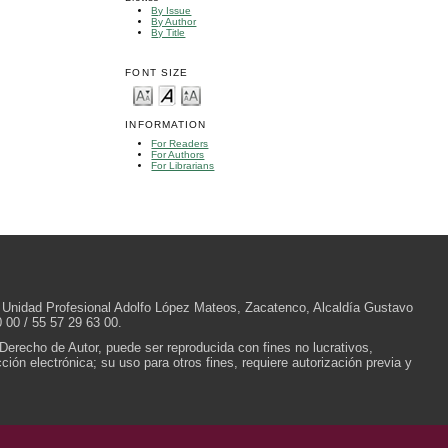
By Issue
By Author
By Title
FONT SIZE
INFORMATION
For Readers
For Authors
For Librarians
/N, Unidad Profesional Adolfo López Mateos, Zacatenco, Alcaldía Gustavo
 00 / 55 57 29 63 00.
 Derecho de Autor, puede ser reproducida con fines no lucrativos,
ión electrónica; su uso para otros fines, requiere autorización previa y