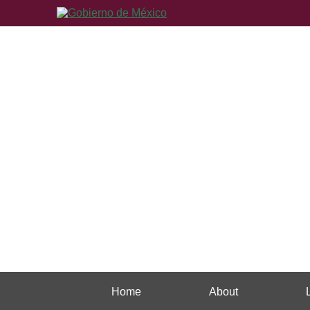
Home
About