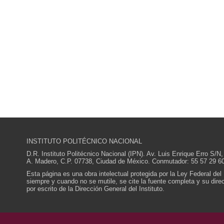
INSTITUTO POLITÉCNICO NACIONAL
D.R. Instituto Politécnico Nacional (IPN). Av. Luis Enrique Erro S
A. Madero, C.P. 07738, Ciudad de México. Conmutador: 55 57 29 60
Esta página es una obra intelectual protegida por la Ley Federal del
siempre y cuando no se mutile, se cite la fuente completa y su direcc
por escrito de la Dirección General del Instituto.