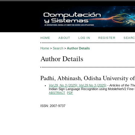
HOME
ABOUT
LOG IN
REGISTER
SEARC
Home
>
Search
>
Author Details
Author Details
Padhi, Abhinash, Odisha University o
Vol 29, No 3 (2025): Vol 29 No 3 (2025)
- Articles of the T
Indian Sign Language Recognition using MobileNetV2 Fine
ABSTRACT
PDF
ISSN: 2007-9737