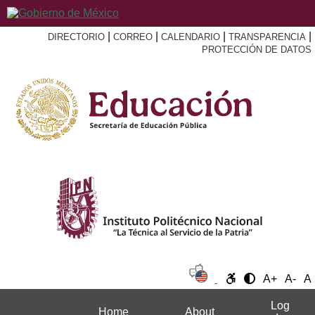
|
|
|
|
DIRECTORIO
CORREO
CALENDARIO
TRANSPARENCIA
PROTECCIÓN DE DATOS
A+
A-
A
Log
Home
About