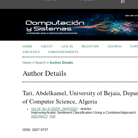
In
HOME
ABOUT
LOG IN
REGISTER
SEARCH
CUR
ARCHIVES
ANNOUNCEMENTS
Home
>
Search
>
Author Details
Author Details
Tari, Abdelkamel, University of Bejaia, Depa
of Computer Science, Algeria
Vol 24, No 4 (2020): 24(4)2020
- Articles
Improving Arabic Sentiment Classification Using a Combined Approach
ABSTRACT
PDF
ISSN: 2007-9737