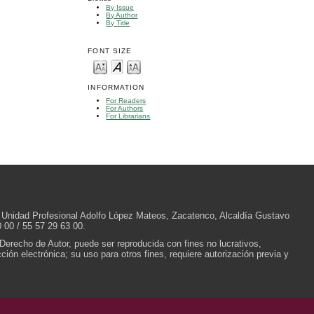
By Issue
By Author
By Title
FONT SIZE
INFORMATION
For Readers
For Authors
For Librarians
/N, Unidad Profesional Adolfo López Mateos, Zacatenco, Alcaldía Gustavo
 00 / 55 57 29 63 00.
 Derecho de Autor, puede ser reproducida con fines no lucrativos,
ión electrónica; su uso para otros fines, requiere autorización previa y