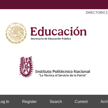
DIRECTORIO
Log In
Register
Search
Current
Arch