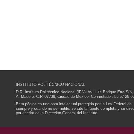
INSTITUTO POLITÉCNICO NACIONAL
D.R. Instituto Politécnico Nacional (IPN). Av. Luis Enrique Erro S
A. Madero, C.P. 07738, Ciudad de México. Conmutador: 55 57 29 60
Esta página es una obra intelectual protegida por la Ley Federal del
siempre y cuando no se mutile, se cite la fuente completa y su direcc
por escrito de la Dirección General del Instituto.