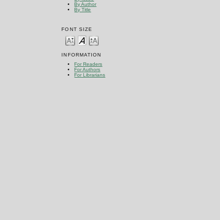
By Author
By Title
FONT SIZE
INFORMATION
For Readers
For Authors
For Librarians