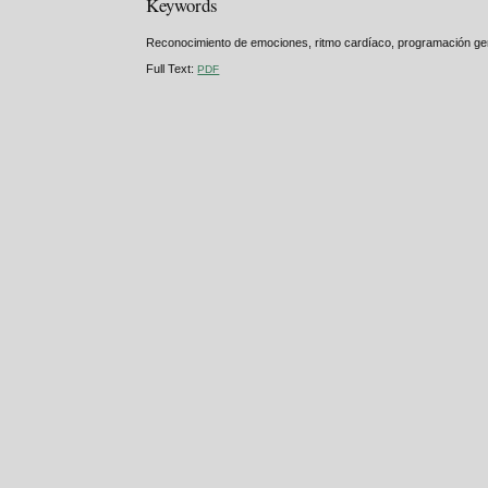
Keywords
Reconocimiento de emociones, ritmo cardíaco, programación genét
Full Text:
PDF