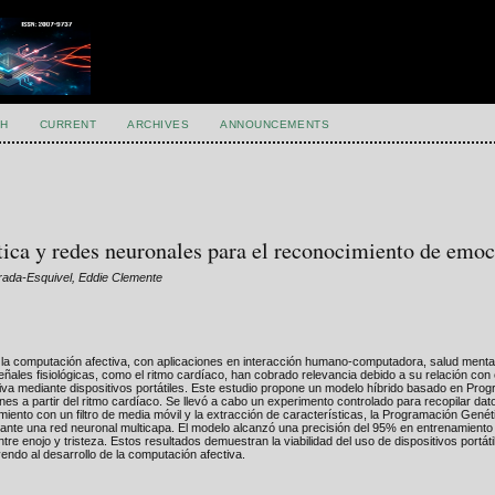
H
CURRENT
ARCHIVES
ANNOUNCEMENTS
ica y redes neuronales para el reconocimiento de emo
trada-Esquivel, Eddie Clemente
la computación afectiva, con aplicaciones en interacción humano-computadora, salud menta
eñales fisiológicas, como el ritmo cardíaco, han cobrado relevancia debido a su relación con
siva mediante dispositivos portátiles. Este estudio propone un modelo híbrido basado en Pro
 a partir del ritmo cardíaco. Se llevó a cabo un experimento controlado para recopilar dat
amiento con un filtro de media móvil y la extracción de características, la Programación Gené
iante una red neuronal multicapa. El modelo alcanzó una precisión del 95% en entrenamient
re enojo y tristeza. Estos resultados demuestran la viabilidad del uso de dispositivos portáti
endo al desarrollo de la computación afectiva.