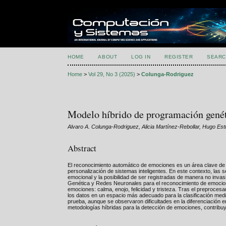
HOME
ABOUT
LOG IN
REGISTER
SEARC
Home
>
Vol 29, No 3 (2025)
>
Colunga-Rodriguez
Modelo híbrido de programación genét
Alvaro A. Colunga-Rodriguez, Alicia Martínez-Rebollar, Hugo Es
Abstract
El reconocimiento automático de emociones es un área clave de 
personalización de sistemas inteligentes. En este contexto, las s
emocional y la posibilidad de ser registradas de manera no inva
Genética y Redes Neuronales para el reconocimiento de emociones
emociones: calma, enojo, felicidad y tristeza. Tras el preproces
los datos en un espacio más adecuado para la clasificación med
prueba, aunque se observaron dificultades en la diferenciación ent
metodologías híbridas para la detección de emociones, contribuy