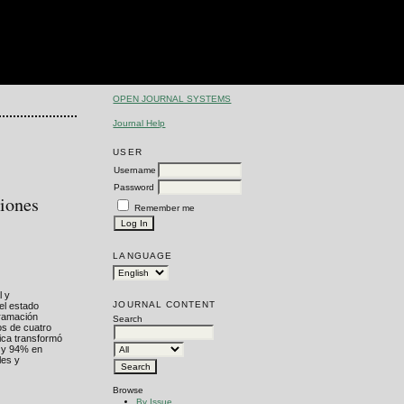
OPEN JOURNAL SYSTEMS
Journal Help
USER
Username
Password
ciones
Remember me
LANGUAGE
l y
JOURNAL CONTENT
 el estado
gramación
Search
os de cuatro
tica transformó
o y 94% en
les y
Browse
By Issue